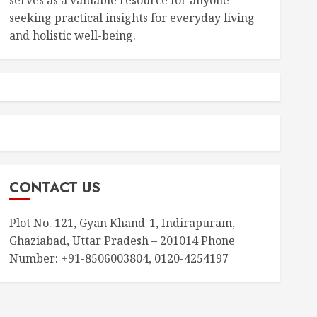
seeking practical insights for everyday living
and holistic well-being.
CONTACT US
Plot No. 121, Gyan Khand-1, Indirapuram,
Ghaziabad, Uttar Pradesh – 201014 Phone
Number: +91-8506003804, 0120-4254197