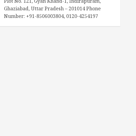
Plot No. 121, Gyan Khand-1, Indirapuram,
Ghaziabad, Uttar Pradesh – 201014 Phone
Number: +91-8506003804, 0120-4254197