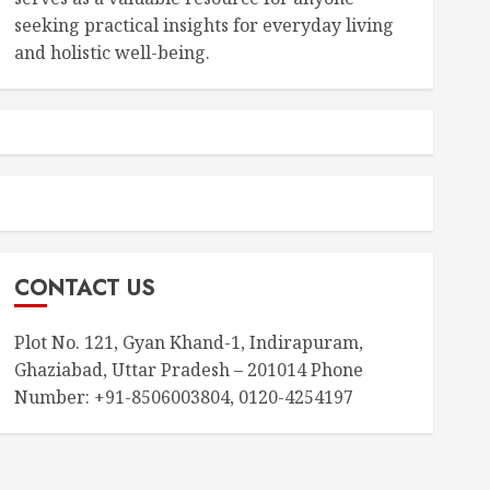
seeking practical insights for everyday living
and holistic well-being.
CONTACT US
Plot No. 121, Gyan Khand-1, Indirapuram,
Ghaziabad, Uttar Pradesh – 201014 Phone
Number: +91-8506003804, 0120-4254197