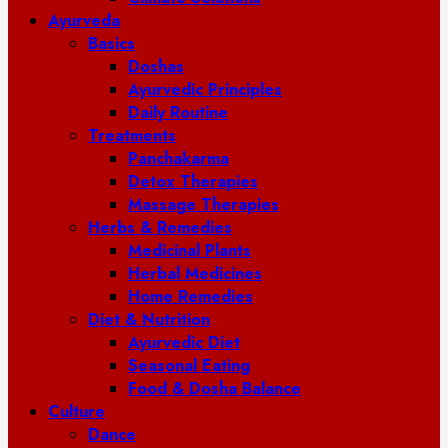
Ayurveda
Basics
Doshas
Ayurvedic Principles
Daily Routine
Treatments
Panchakarma
Detox Therapies
Massage Therapies
Herbs & Remedies
Medicinal Plants
Herbal Medicines
Home Remedies
Diet & Nutrition
Ayurvedic Diet
Seasonal Eating
Food & Dosha Balance
Culture
Dance