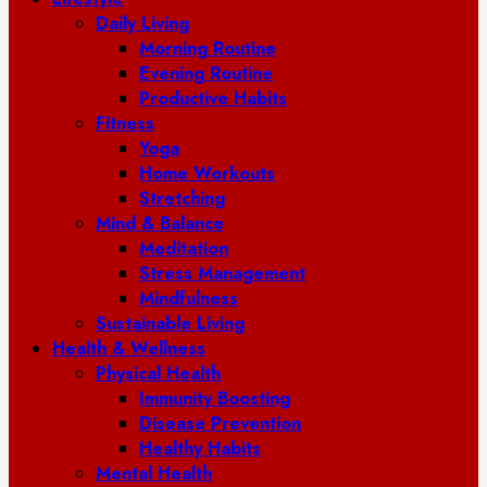
Daily Living
Morning Routine
Evening Routine
Productive Habits
Fitness
Yoga
Home Workouts
Stretching
Mind & Balance
Meditation
Stress Management
Mindfulness
Sustainable Living
Health & Wellness
Physical Health
Immunity Boosting
Disease Prevention
Healthy Habits
Mental Health