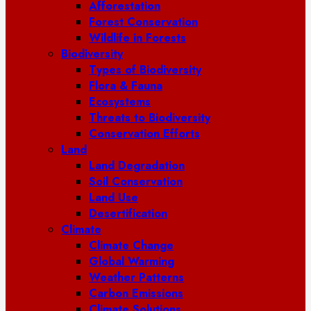
Afforestation
Forest Conservation
Wildlife in Forests
Biodiversity
Types of Biodiversity
Flora & Fauna
Ecosystems
Threats to Biodiversity
Conservation Efforts
Land
Land Degradation
Soil Conservation
Land Use
Desertification
Climate
Climate Change
Global Warming
Weather Patterns
Carbon Emissions
Climate Solutions