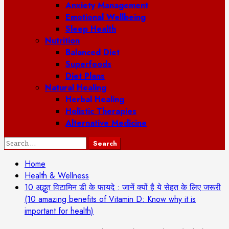
Anxiety Management
Emotional Wellbeing
Sleep Health
Nutrition
Balanced Diet
Superfoods
Diet Plans
Natural Healing
Herbal Healing
Holistic Therapies
Alternative Medicine
Search
for:
Home
Health & Wellness
10 अद्भुत विटामिन डी के फायदे : जानें क्यों है ये सेहत के लिए जरूरी
(10 amazing benefits of Vitamin D: Know why it is
important for health)