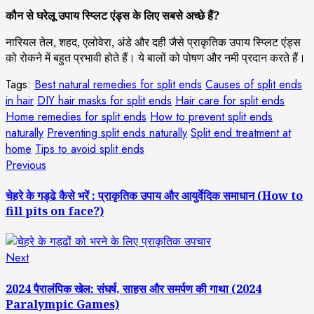
कौन से घरेलू उपाय स्प्लिट एंड्स के लिए सबसे अच्छे हैं?
नारियल तेल, शहद, एलोवेरा, अंडे और दही जैसे प्राकृतिक उपाय स्प्लिट एंड्स
को रोकने में बहुत प्रभावी होते हैं। ये बालों को पोषण और नमी प्रदान करते हैं।
Tags:
Best natural remedies for split ends
Causes of split ends
in hair
DIY hair masks for split ends
Hair care for split ends
Home remedies for split ends
How to prevent split ends
naturally
Preventing split ends naturally
Split end treatment at
home
Tips to avoid split ends
Post
Previous
Previous
post:
navigation
चेहरे के गड्ढे कैसे भरें : प्राकृतिक उपाय और आयुर्वेदिक समाधान (How to
fill pits on face?)
Next
Next
post:
2024 पैरालंपिक खेल: संघर्ष, साहस और समर्पण की गाथा (2024
Paralympic Games)