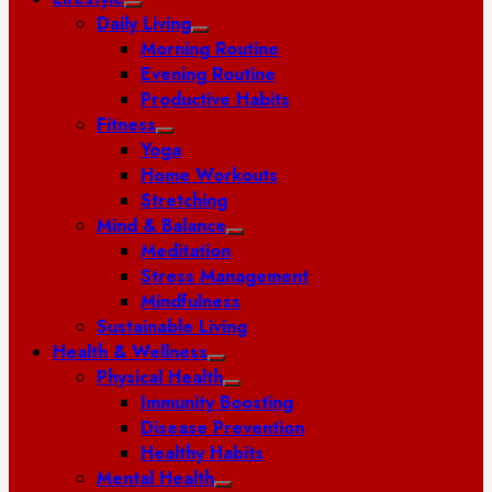
Daily Living
Morning Routine
Evening Routine
Productive Habits
Fitness
Yoga
Home Workouts
Stretching
Mind & Balance
Meditation
Stress Management
Mindfulness
Sustainable Living
Health & Wellness
Physical Health
Immunity Boosting
Disease Prevention
Healthy Habits
Mental Health