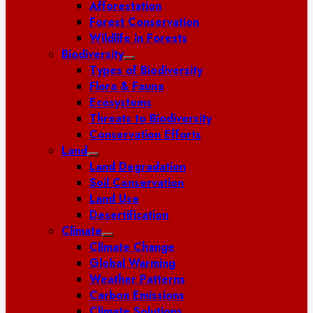
Afforestation
Forest Conservation
Wildlife in Forests
Biodiversity
Types of Biodiversity
Flora & Fauna
Ecosystems
Threats to Biodiversity
Conservation Efforts
Land
Land Degradation
Soil Conservation
Land Use
Desertification
Climate
Climate Change
Global Warming
Weather Patterns
Carbon Emissions
Climate Solutions