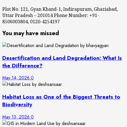
Plot No. 121, Gyan Khand-1, Indirapuram, Ghaziabad,
Uttar Pradesh – 201014 Phone Number: +91-
8506003804, 0120-4254197
You may have missed
Desertification and Land Degradation: What Is
the Difference?
May 14, 2026
0
Habitat Loss as One of the Biggest Threats to
Biodiversity
May 13, 2026
0