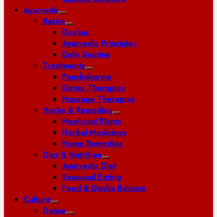
Ayurveda
Basics
Doshas
Ayurvedic Principles
Daily Routine
Treatments
Panchakarma
Detox Therapies
Massage Therapies
Herbs & Remedies
Medicinal Plants
Herbal Medicines
Home Remedies
Diet & Nutrition
Ayurvedic Diet
Seasonal Eating
Food & Dosha Balance
Culture
Dance