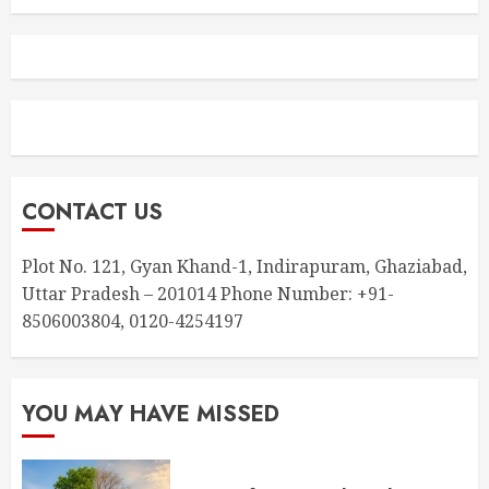
CONTACT US
Plot No. 121, Gyan Khand-1, Indirapuram, Ghaziabad,
Uttar Pradesh – 201014 Phone Number: +91-
8506003804, 0120-4254197
YOU MAY HAVE MISSED