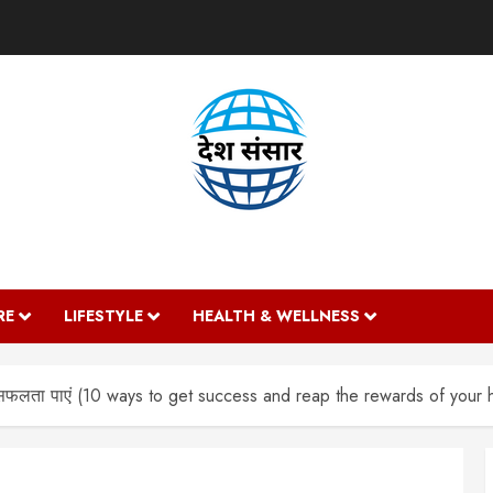
DESH SANSAAR
RE
LIFESTYLE
HEALTH & WELLNESS
 सफलता पाएं (10 ways to get success and reap the rewards of your 