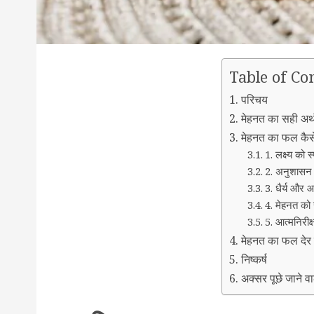
Table of Co
परिचय
मेहनत का सही अर्थ
मेहनत का फल कैसे
1. लक्ष्य को स्
2. अनुशासन
3. धैर्य और आ
4. मेहनत को स
5. आत्मनिरीक
मेहनत का फल देर स
निष्कर्ष
अक्सर पूछे जाने वा